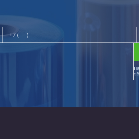
На
об