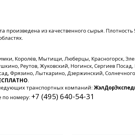
та произведена из качественного сырья. Плотность 
областях.
Химки, Королёв, Мытищи, Люберцы, Красногорск, Эле
кино, Реутов, Жуковский, Ногинск, Сергиев Посад, 
осад, Фрязино, Лыткарино, Дзержинский, Солнечног
 БЕСПЛАТНО
.
 следующих транспортных компаний:
ЖэлДорЭкспеди
+7 (495) 640-54-31
е по номеру: