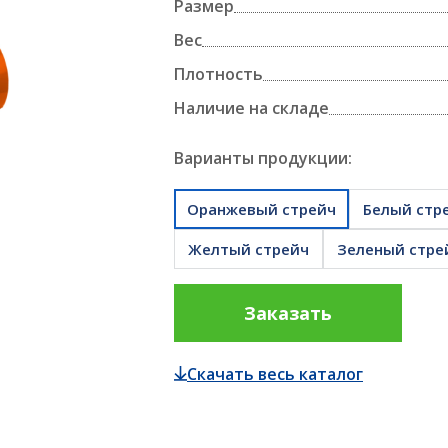
Размер
полипропиленовая БОПП
АЛЛЕТОУПАКОВЩИКИ
Вес
ТЕРМОЭТИКЕТКИ И РИББОНЫ
ПЛЕНКА ДЛЯ 
Плотность
Наличие на складе
ПЛЕНКА ДЛЯ 
ПЛЕНКА ДЛЯ УПАКОВКИ ПАЛЛЕТ
Варианты продукции:
ПРОДУКТОВ
Оранжевый стрейч
Белый стр
ПАЛЛЕТОУПАКОВЩИКИ
Желтый стрейч
Зеленый стре
Заказать
Скачать весь каталог