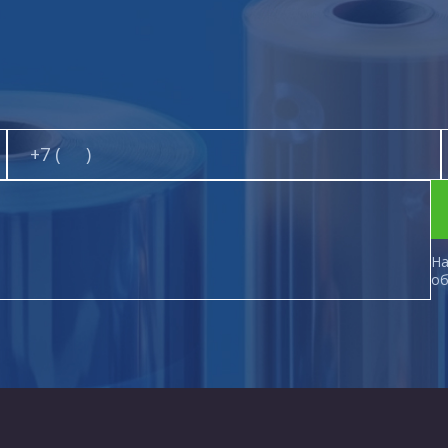
На
об