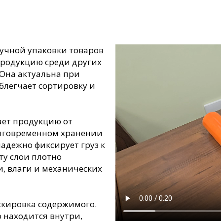
ручной упаковки товаров
продукцию среди других
 Она актуальна при
блегчает сортировку и
ает продукцию от
олговременном хранении
адежно фиксирует груз к
ту слои плотно
и, влаги и механических
скировка содержимого.
о находится внутри,