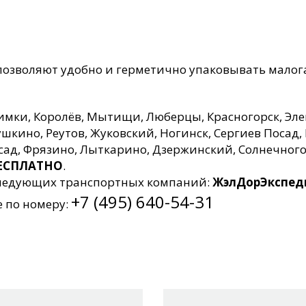
м позволяют удобно и герметично упаковывать мал
Химки, Королёв, Мытищи, Люберцы, Красногорск, Эле
кино, Реутов, Жуковский, Ногинск, Сергиев Посад, 
осад, Фрязино, Лыткарино, Дзержинский, Солнечног
 БЕСПЛАТНО
.
 следующих транспортных компаний:
ЖэлДорЭкспеди
+7 (495) 640-54-31
е по номеру: