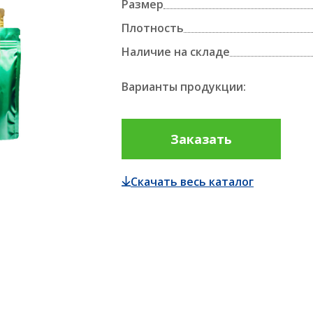
Размер
полипропиленовая БОПП
АЛЛЕТОУПАКОВЩИКИ
Плотность
ТЕРМОЭТИКЕТКИ И РИББОНЫ
ПЛЕНКА ДЛЯ 
Наличие на складе
Варианты продукции:
ПЛЕНКА ДЛЯ 
ПЛЕНКА ДЛЯ УПАКОВКИ ПАЛЛЕТ
ПРОДУКТОВ
Заказать
ПАЛЛЕТОУПАКОВЩИКИ
Скачать весь каталог