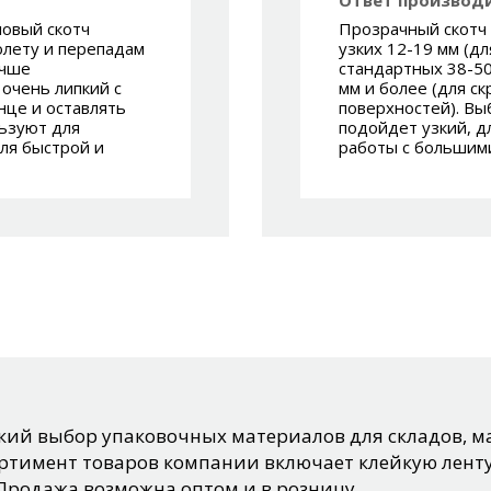
ловый скотч
Прозрачный скотч
олету и перепадам
узких 12-19 мм (дл
учше
стандартных 38-50
 очень липкий с
мм и более (для с
нце и оставлять
поверхностей). Вы
льзуют для
подойдет узкий, д
для быстрой и
работы с большим
ий выбор упаковочных материалов для складов, ма
тимент товаров компании включает клейкую ленту
Продажа возможна оптом и в розницу.