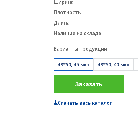
Ширина
полипропиленовая БОПП
АЛЛЕТОУПАКОВЩИКИ
Плотность
ТЕРМОЭТИКЕТКИ И РИББОНЫ
ПЛЕНКА ДЛЯ 
Длина
Наличие на складе
ПЛЕНКА ДЛЯ 
ПЛЕНКА ДЛЯ УПАКОВКИ ПАЛЛЕТ
Варианты продукции:
ПРОДУКТОВ
48*50, 45 мкн
48*50, 40 мкн
ПАЛЛЕТОУПАКОВЩИКИ
Заказать
Скачать весь каталог