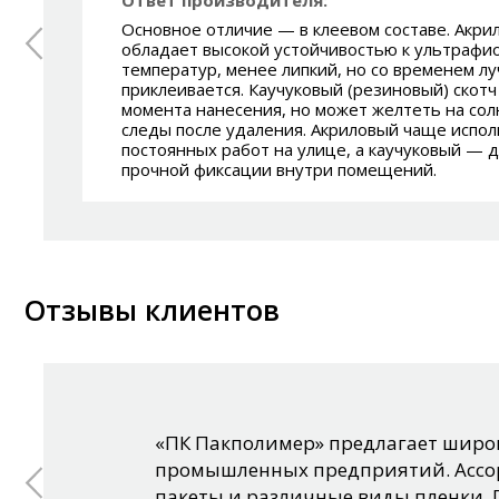
Основное отличие — в клеевом составе. Акри
обладает высокой устойчивостью к ультрафи
температур, менее липкий, но со временем л
приклеивается. Каучуковый (резиновый) скотч
момента нанесения, но может желтеть на сол
следы после удаления. Акриловый чаще испо
постоянных работ на улице, а каучуковый — 
прочной фиксации внутри помещений.
Отзывы клиентов
«ПК Пакполимер» предлагает широк
промышленных предприятий. Ассор
пакеты и различные виды пленки. 