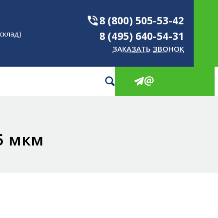
КИ
8 (800) 505-53-42
склад)
8 (495) 640-54-31
ЗАКАЗАТЬ ЗВОНОК
ОВЫЕ И ПЭТ
ШКИ
5 мкм
РОИЗВОДСТВА
НОВЫЕ И ПЭТ
АКОВКИ
ты