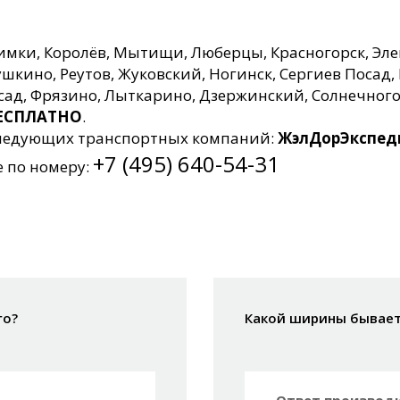
Химки, Королёв, Мытищи, Люберцы, Красногорск, Эле
кино, Реутов, Жуковский, Ногинск, Сергиев Посад, 
осад, Фрязино, Лыткарино, Дзержинский, Солнечног
 БЕСПЛАТНО
.
 следующих транспортных компаний:
ЖэлДорЭкспеди
+7 (495) 640-54-31
е по номеру:
го?
Какой ширины бывает 
Ответ производи