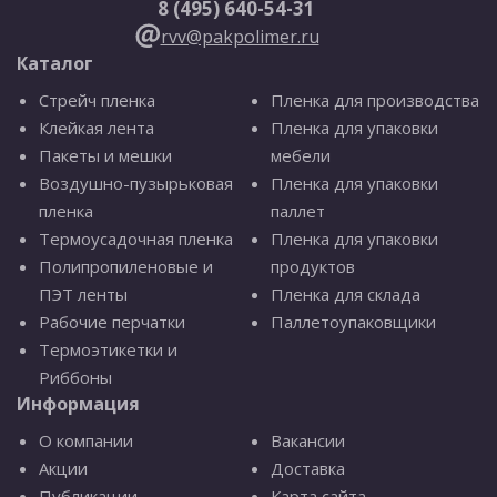
8 (495) 640-54-31
rvv@pakpolimer.ru
Каталог
Стрейч пленка
Пленка для производства
Клейкая лента
Пленка для упаковки
Пакеты и мешки
мебели
Воздушно-пузырьковая
Пленка для упаковки
пленка
паллет
Термоусадочная пленка
Пленка для упаковки
Полипропиленовые и
продуктов
ПЭТ ленты
Пленка для склада
Рабочие перчатки
Паллетоупаковщики
Термоэтикетки и
Риббоны
Информация
О компании
Вакансии
Акции
Доставка
Публикации
Карта сайта